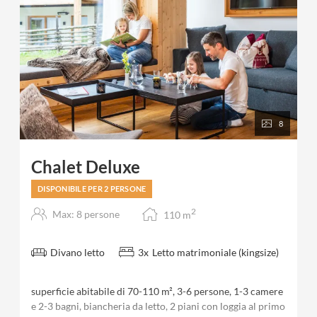
8
Chalet Deluxe
DISPONIBILE PER 2 PERSONE
2
Max: 8 persone
110
m
Divano letto
3
x
Letto matrimoniale (kingsize)
superficie abitabile di 70-110 m², 3-6 persone, 1-3 camere
e 2-3 bagni, biancheria da letto, 2 piani con loggia al primo