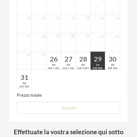
10
11
12
13
14
15
16
17
18
19
20
21
22
23
24
25
26
27
28
29
30
da
da
da
da
da
5.481
5.186
4.891
988
988
EUR
EUR
EUR
EUR
EUR
31
da
988
EUR
Prezzo totale
Annulla
Effettuate la vostra selezione qui sotto