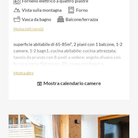
Fornello elettrico a quattro piastre
Vista sulla montagna
Forno
Vasca da bagno
Balcone/terrazza
Mostra tutti i servizi
superficie abitabile di 65-85m², 2 piani con 1 balcone, 1-2
camere, 1-2 bagn1, cucina abitabile: cucina attrezzata;
tavolo da pranzo con 8 posti a sedere; angolo divano con
forno a legna, flat screen, TV, sauna con finestra
panoramica al primo piano, anticamera con ripostiglio
Mostra altro
separato & WC, terrazza con area per sedersi e vasca hot
Mostra calendario camere
tub, 1 posto auto coperto, biancheria da letto,
asciugamani e accappatoio per la durata del soggiorno