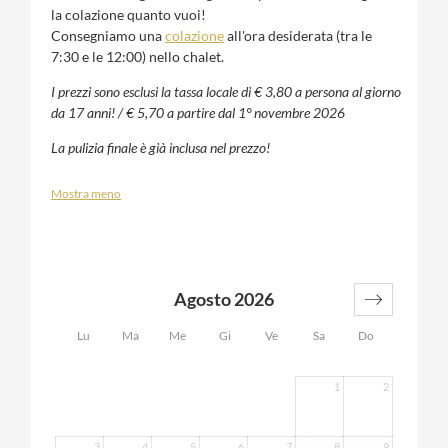
la colazione quanto vuoi!
Consegniamo una
colazione
all'ora desiderata (tra le
7:30 e le 12:00) nello chalet.
I prezzi sono esclusi la tassa locale di € 3,80 a persona al giorno
da 17 anni! / € 5,70 a partire dal 1° novembre 2026
La pulizia finale è già inclusa nel prezzo!
Mostra meno
Agosto 2026
Lu
Ma
Me
Gi
Ve
Sa
Do
1
2
3
4
5
6
7
8
9