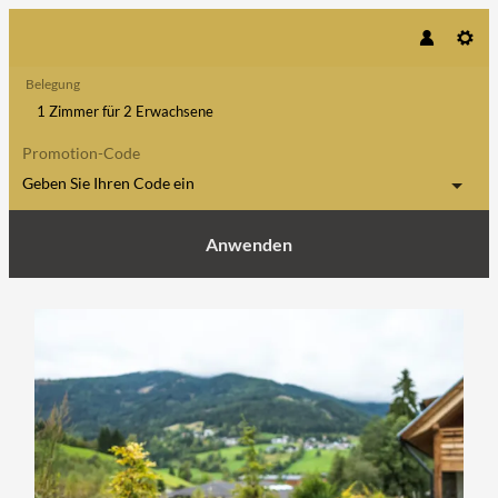
Belegung
1 Zimmer
für
2 Erwachsene
Promotion-Code
Geben Sie Ihren Code ein
Anwenden
Angebotsdetails für Kuscheltage 