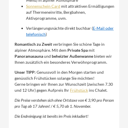
Menü) in alpiner Atmosphäre
Sonnenschein Card
mit attraktiven Ermäßigungen
auf Thermeneinritte, Bergbahnen,
Aktivprogramme, uvm.
Verlängerungsnächte direkt buchbar (
E-Mail oder
telefonisch
)
Romantisch zu Zweit
verbringen Sie schöne Tage in
alpiner Atmosphäre. Mit dem
Private Spa
mit
Panoramasauna
und
beheizter Außenwanne
bieten wir
Ihnen zusätzlich ein besonderes Verwöhnprogramm.
Unser TIPP:
Genussvoll in den Morgen starten und
genüsslich Frühstücken solange Sie möchten!
Gerne bringen wir Ihnen zur Wunschzeit (zwischen 7.30
und 12 Uhr) gegen Aufpreis Ihr
Frühstück
ins Chalet.
Die Preise verstehen sich ohne Ortstaxe von € 3,90 pro Person
pro Tag ab 17 Jahren! / € 5,70 ab 1. November.
Die Endreinigung ist bereits im Preis inkludiert!